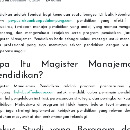
ted on
Desember 14, 2024
by
admin
didikan adalah fondasi bagi kemajuan suatu bangsa. Di balik keberhas
stem
perpustakaanbappedalampung.com
pendidikan yang efektif
kualitas, terdapat manajer pendidikan yang andal, yang mampu mengel
ancang, dan mengevaluasi kebijakan serta program pendidikan. Jur
ister Manajemen Pendidikan hadir sebagai solusi strategis untuk menc
a profesional yang siap memimpin sektor pendidikan dengan visi
etensi unggul.
pa Itu Magister Manajem
endidikan?
ister Manajemen Pendidikan adalah program pascasarjana 
ancang
thehubcoffeehouse.com
untuk mendidik calon pemimpin pendid
m hal pengelolaan institusi, perencanaan strategis, dan peningkatan kua
didikan. Mahasiswa di program ini tidak hanya belajar teori manaje
api juga strategi implementasi kebijakan pendidikan yang relevan de
utuhan masyarakat dan perkembangan teknologi.
okus Studi yang Beragam d