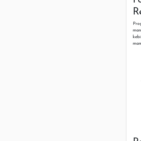
R
Prog
man
keb
mam