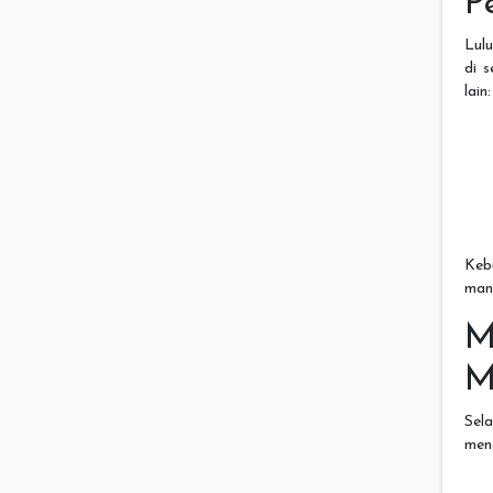
P
Lulu
di 
lain:
Keb
mana
M
M
Sel
meng