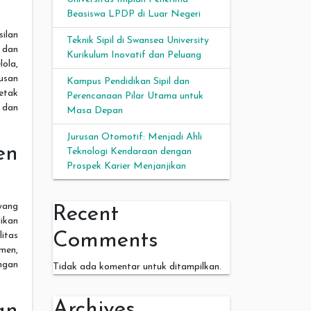
Beasiswa LPDP di Luar Negeri
ilan
Teknik Sipil di Swansea University
 dan
Kurikulum Inovatif dan Peluang
ola,
usan
Kampus Pendidikan Sipil dan
etak
Perencanaan Pilar Utama untuk
 dan
Masa Depan
Jurusan Otomotif: Menjadi Ahli
en
Teknologi Kendaraan dengan
Prospek Karier Menjanjikan
yang
Recent
ikan
Comments
litas
men,
ngan
Tidak ada komentar untuk ditampilkan.
Archives
an