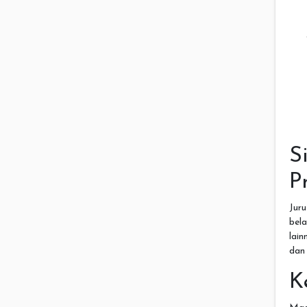
S
P
Jur
bel
lai
dan
K