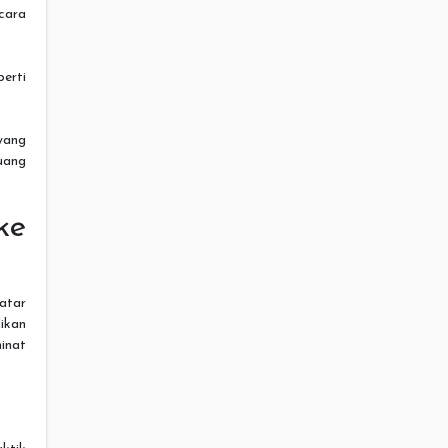
cara
perti
yang
uang
ke
atar
ikan
inat