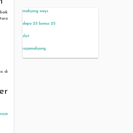
n
mahjong ways
 baik
tara
depo 25 bonus 25
slot
rajamahjong
a di
er
boja