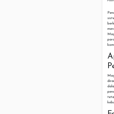
Pos
Pen
si
ber
mer
Mag
par
komp
A
P
Mag
dir
dala
pen
tet
keb
F